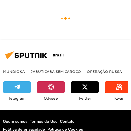
Brasil
MUNDIOKA
JABUTICABA SEM CAROÇO
OPERAÇÃO RUSSA
I
Telegram
Odysee
Twitter
Kwai
Quem somos
Termos de Uso
Contato
Política de privacidade
Política de Cookies