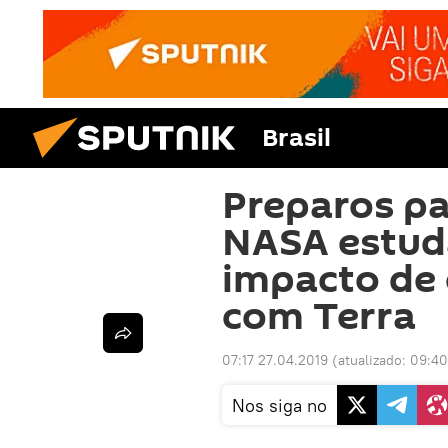
Brasil
Preparos p
NASA estud
impacto de 
com Terra
07:17 27.04.2019
(atualizado:
09:40
Nos siga no