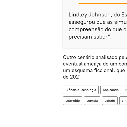
Lindley Johnson, do Es
assegurou que as simu
compreensão do que os
precisam saber".
Outro cenário analisado pel
eventual ameaça de um com
um esquema ficcional, que 
de 2021.
Ciência e Tecnologia
Sociedade
N
asteroide
cometa
estudo
si