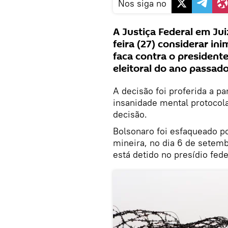
Nos siga no
A Justiça Federal em Ju
feira (27) considerar in
faca contra o president
eleitoral do ano passado
A decisão foi proferida a p
insanidade mental protocol
decisão.
Bolsonaro foi esfaqueado p
mineira, no dia 6 de setem
está detido no presídio fe