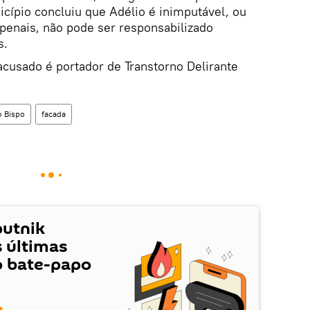
icípio concluiu que Adélio é inimputável, ou
 penais, não pode ser responsabilizado
s.
acusado é portador de Transtorno Delirante
o Bispo
facada
putnik
s últimas
o bate-papo