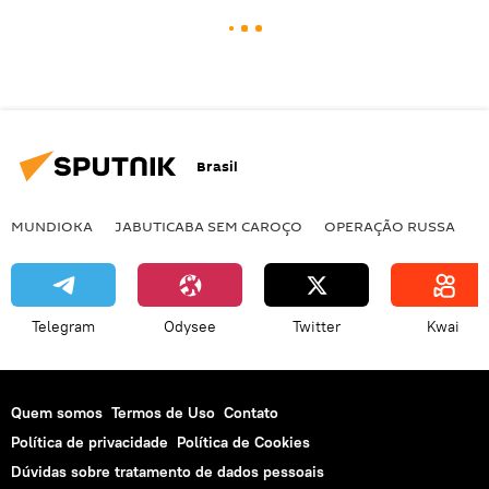
Brasil
MUNDIOKA
JABUTICABA SEM CAROÇO
OPERAÇÃO RUSSA
I
Telegram
Odysee
Twitter
Kwai
Quem somos
Termos de Uso
Contato
Política de privacidade
Política de Cookies
Dúvidas sobre tratamento de dados pessoais