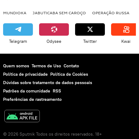
MUNDIOKA
JABUTICABA SEM CAROÇO
OPERAÇÃO RUSSA
I
Telegram
Odysee
Twitter
Kwai
Quem somos
Termos de Uso
Contato
Política de privacidade
Política de Cookies
Dúvidas sobre tratamento de dados pessoais
Padrões da comunidade
RSS
Preferências de rastreamento
© 2026 Sputnik Todos os direitos reservados. 18+