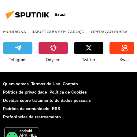
Brasil
MUNDIOKA
JABUTICABA SEM CAROÇO
OPERAÇÃO RUSSA
I
Telegram
Odysee
Twitter
Kwai
Quem somos
Termos de Uso
Contato
Política de privacidade
Política de Cookies
Dúvidas sobre tratamento de dados pessoais
Padrões da comunidade
RSS
Preferências de rastreamento