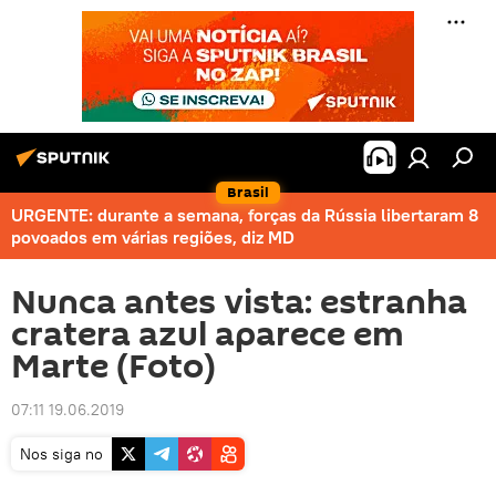
Brasil
URGENTE: durante a semana, forças da Rússia libertaram 8
povoados em várias regiões, diz MD
Nunca antes vista: estranha
cratera azul aparece em
Marte (Foto)
07:11 19.06.2019
Nos siga no