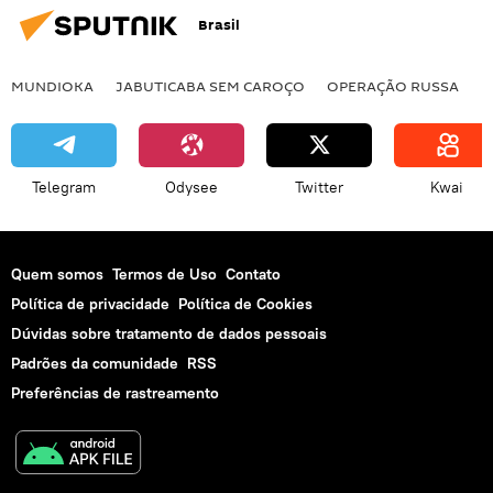
Brasil
MUNDIOKA
JABUTICABA SEM CAROÇO
OPERAÇÃO RUSSA
I
Telegram
Odysee
Twitter
Kwai
Quem somos
Termos de Uso
Contato
Política de privacidade
Política de Cookies
Dúvidas sobre tratamento de dados pessoais
Padrões da comunidade
RSS
Preferências de rastreamento