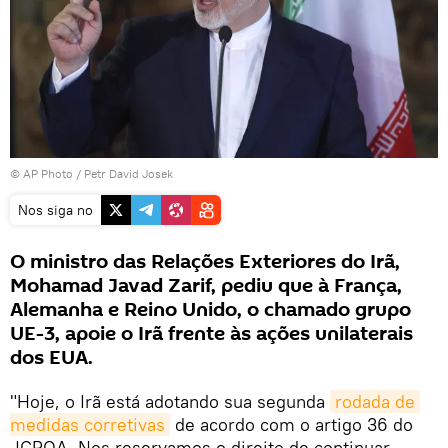
© AP Photo / Petr David Josek
Nos siga no
O ministro das Relações Exteriores do Irã,
Mohamad Javad Zarif, pediu que à França,
Alemanha e Reino Unido, o chamado grupo
UE-3, apoie o Irã frente às ações unilaterais
dos EUA.
"Hoje, o Irã está adotando sua segunda
rodada de 
medidas corretivas
de acordo com o artigo 36 do
JCPOA. Nos reservamos o direito de continuar