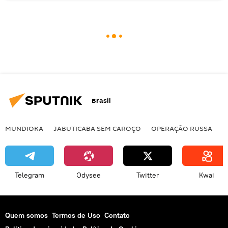
Brasil
MUNDIOKA
JABUTICABA SEM CAROÇO
OPERAÇÃO RUSSA
I
Telegram
Odysee
Twitter
Kwai
Quem somos
Termos de Uso
Contato