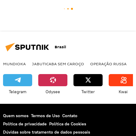
Brasil
MUNDIOKA
JABUTICABA SEM CAROÇO
OPERAÇÃO RUSSA
I
Telegram
Odysee
Twitter
Kwai
Quem somos
Termos de Uso
Contato
Política de privacidade
Política de Cookies
Dúvidas sobre tratamento de dados pessoais