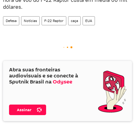
dólares.
Defesa
Notícias
F-22 Raptor
caça
EUA
Abra suas fronteiras
audiovisuais e se conecte à
Sputnik Brasil na
Odysee
Assinar