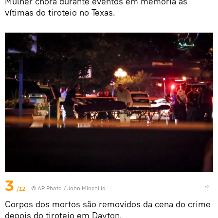
Mulher chora durante eventos em memória às
vítimas do tiroteio no Texas.
3
/12
© AP Photo / John Minchillo
Corpos dos mortos são removidos da cena do crime
depois do tiroteio em Dayton.