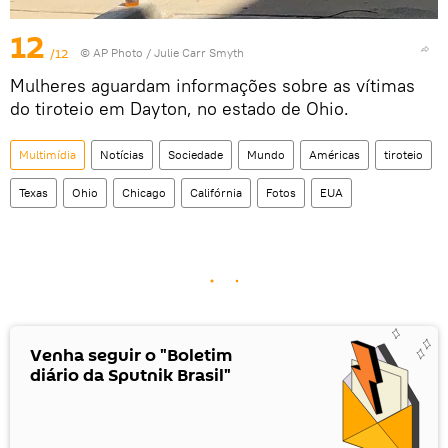
12
/12
© AP Photo / Julie Carr Smyth
Mulheres aguardam informações sobre as vítimas
do tiroteio em Dayton, no estado de Ohio.
Multimídia
Notícias
Sociedade
Mundo
Américas
tiroteio
Texas
Ohio
Chicago
Califórnia
Fotos
EUA
Venha seguir o "Boletim
diário da Sputnik Brasil"