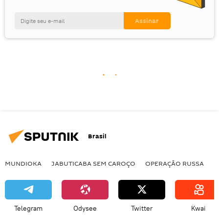
Brasil
MUNDIOKA
JABUTICABA SEM CAROÇO
OPERAÇÃO RUSSA
I
Telegram
Odysee
Twitter
Kwai