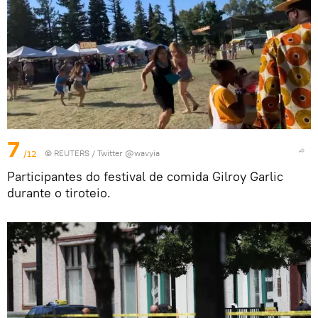
7
/12
©
REUTERS
/ Twitter @wavyia
Participantes do festival de comida Gilroy Garlic
durante o tiroteio.