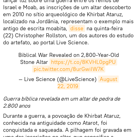
lançar luz sobre uma guerra entre os reinos de
Israel e Moab, as inscrições de um altar descoberto
em 2010 no sítio arqueológico de Khirbat Ataruz,
localizado na Jordânia, representam o exemplo mais
antigo de escrita moabita,
disse
na quinta-feira
(22) Christopher Rollston, um dos autores do estudo
do artefato, ao portal Live Science.
Biblical War Revealed on 2,800-Year-Old
Stone Altar
https://t.co/8KVHL0pgPU
pic.twitter.com/8urGwiIW7K
— Live Science (@LiveScience)
August 
22, 2019
Guerra bíblica revelada em um altar de pedra de
2.800 anos
Durante a guerra, a povoação de Khirbat Ataruz,
conhecida na antiguidade como Atarot, foi
conquistada e saqueada. A pilhagem foi gravada em
uma das inscrições no altar, que especifica a