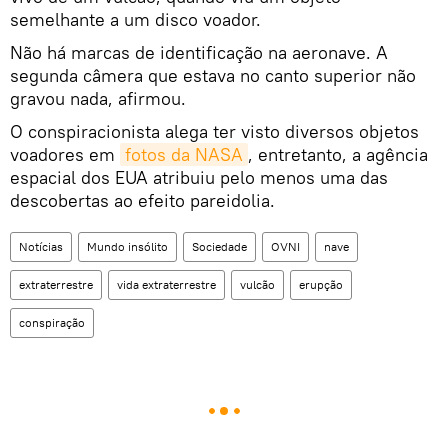
semelhante a um disco voador.
Não há marcas de identificação na aeronave. A
segunda câmera que estava no canto superior não
gravou nada, afirmou.
O conspiracionista alega ter visto diversos objetos
voadores em
fotos da NASA
, entretanto, a agência
espacial dos EUA atribuiu pelo menos uma das
descobertas ao efeito pareidolia.
Notícias
Mundo insólito
Sociedade
OVNI
nave
extraterrestre
vida extraterrestre
vulcão
erupção
conspiração