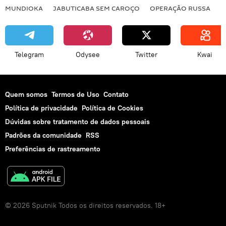
MUNDIOKA
JABUTICABA SEM CAROÇO
OPERAÇÃO RUSSA
I
Telegram
Odysee
Twitter
Kwai
Quem somos
Termos de Uso
Contato
Política de privacidade
Política de Cookies
Dúvidas sobre tratamento de dados pessoais
Padrões da comunidade
RSS
Preferências de rastreamento
© 2026 Sputnik Todos os direitos reservados. 18+