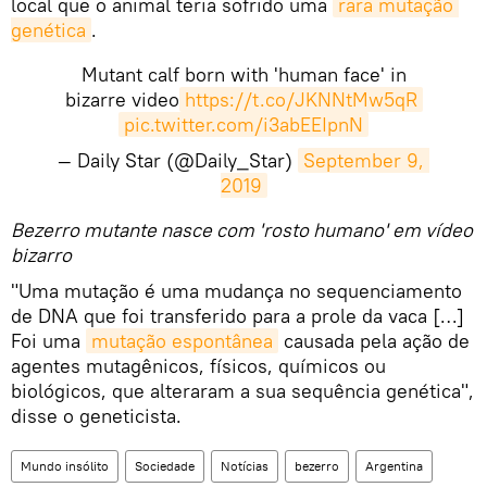
local que o animal teria sofrido uma
rara mutação 
genética
.
Mutant calf born with 'human face' in
bizarre video
https://t.co/JKNNtMw5qR
pic.twitter.com/i3abEEIpnN
— Daily Star (@Daily_Star)
September 9, 
2019
​Bezerro mutante nasce com 'rosto humano' em vídeo
bizarro
"Uma mutação é uma mudança no sequenciamento
de DNA que foi transferido para a prole da vaca […]
Foi uma
mutação espontânea
causada pela ação de
agentes mutagênicos, físicos, químicos ou
biológicos, que alteraram a sua sequência genética",
disse o geneticista.
Mundo insólito
Sociedade
Notícias
bezerro
Argentina