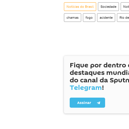
Notícias do Brasil
Sociedade
Not
chamas
fogo
acidente
Rio de
Fique por dentro 
destaques mundia
do canal da Sputn
Telegram
!
Assinar