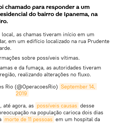
oi chamado para responder a um
esidencial do bairro de Ipanema, na
ro.
local, as chamas tiveram início em um
ar, em um edifício localizado na rua Prudente
arde.
rmações sobre possíveis vítimas.
hamas e da fumaça, as autoridades tiveram
região, realizando alterações no fluxo.
es Rio (@OperacoesRio)
September 14, 
2019
 até agora, as
possíveis causas
desse
 preocupação na população carioca dois dias
 à
morte de 11 pessoas
em um hospital da