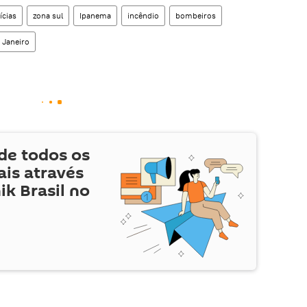
ícias
zona sul
Ipanema
incêndio
bombeiros
 Janeiro
de todos os
is através
ik Brasil no