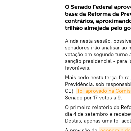
O Senado Federal aprovo
base da Reforma da Prev
contrários, aproximand
trilhão almejada pelo g
Ainda nesta sessão, possive
senadores irão analisar ao
votação em segundo turno a
sanção presidencial - para 
favoráveis.
Mais cedo nesta terça-feira
Previdência, sob responsab
CE),
foi aprovado na Comis
Senado por 17 votos a 9.
O primeiro relatório da Ref
dia 4 de setembro e recebe
Destas, apenas uma foi acolh
A previsão de
economia de 