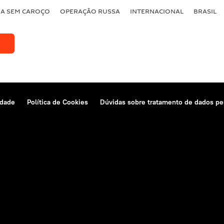
BA SEM CAROÇO
OPERAÇÃO RUSSA
INTERNACIONAL
BRASIL
idade
Política de Cookies
Dúvidas sobre tratamento de dados pe