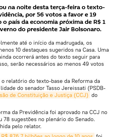
u na noite desta terça-feira o texto-
idência, por 56 votos a favor e 19
o o país da economia próxima de R$ 1
overno do presidente Jair Bolsonaro.
lmente até o início da madrugada, os
 menos 10 destaques sugeridos na Casa. Uma
inda ocorrerá antes do texto seguir para
isso, serão necessários ao menos 49 votos
, o relatório do texto-base da Reforma da
ilidade do senador Tasso Jereissati (PSDB-
são de Constituição e Justiça (CCJ)
do
orma da Previdência foi aprovado na CCJ no
u 78 sugestões no plenário do Senado.
ida pelo relator.
R$ 876,7 bilhões ao longo de 10 anos
foi