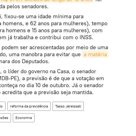
da pelos senadores.
i, fixou-se uma idade mínima para
a homens, e 62 anos para mulheres), tempo
ara homens e 15 anos para mulheres), com
em já trabalha e contribui com o INSS.
 podem ser acrescentadas por meio de uma
do, uma manobra para evitar que
a matéria 
ara dos Deputados.
, o líder do governo na Casa, o senador
DB-PE), a previsão é de que a votação em
onteça no dia 10 de outubro. Já o senador
acredita que a previsão seja mantida.
do
reforma da previdência
Tasso Jereissati
nsões
Economia