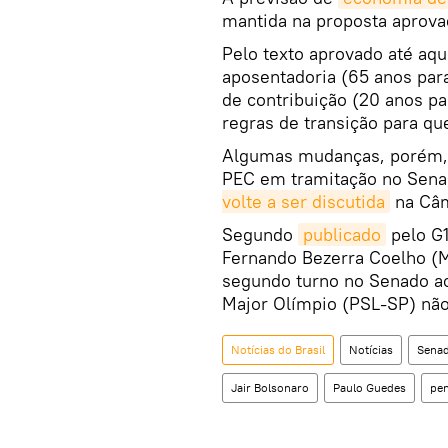
mantida na proposta aprova
Pelo texto aprovado até aqu
aposentadoria (65 anos par
de contribuição (20 anos p
regras de transição para qu
Algumas mudanças, porém,
PEC em tramitação no Sena
volte a ser discutida
na Câm
Segundo
publicado
pelo G1
Fernando Bezerra Coelho (M
segundo turno no Senado ac
Major Olímpio (PSL-SP) não 
Notícias do Brasil
Notícias
Sena
Jair Bolsonaro
Paulo Guedes
pe