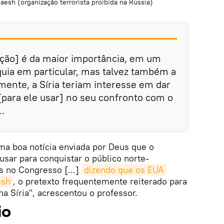
aesh (organização terrorista proibida na Rússia)
ão] é da maior importância, em um
quia em particular, mas talvez também a
ente, a Síria teriam interesse em dar
para ele usar] no seu confronto com o
.
ma boa notícia enviada por Deus que o
sar para conquistar o público norte-
s no Congresso [...]
dizendo que os EUA 
esh
, o pretexto frequentemente reiterado para
na Síria", acrescentou o professor.
io