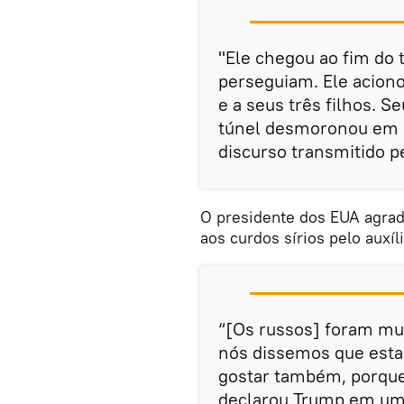
"Ele chegou ao fim do
perseguiam. Ele aciono
e a seus três filhos. S
túnel desmoronou em 
discurso transmitido p
O presidente dos EUA agradec
aos curdos sírios pelo auxíl
“[Os russos] foram mui
nós dissemos que esta
gostar também, porque
declarou Trump em uma