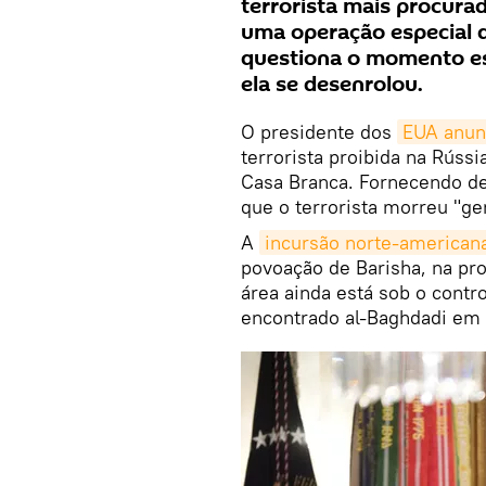
terrorista mais procura
uma operação especial do
questiona o momento es
ela se desenrolou.
O presidente dos
EUA anun
terrorista proibida na Rúss
Casa Branca. Fornecendo de
que o terrorista morreu "g
A
incursão norte-americana
povoação de Barisha, na prov
área ainda está sob o contr
encontrado al-Baghdadi em 