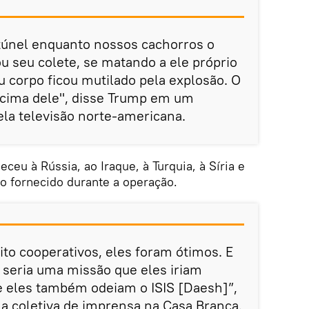
 túnel enquanto nossos cachorros o
u seu colete, se matando a ele próprio
eu corpo ficou mutilado pela explosão. O
cima dele", disse Trump em um
ela televisão norte-americana.
eu à Rússia, ao Iraque, à Turquia, à Síria e
io fornecido durante a operação.
to cooperativos, eles foram ótimos. E
 seria uma missão que eles iriam
 eles também odeiam o ISIS [Daesh]”,
 coletiva de imprensa na Casa Branca.