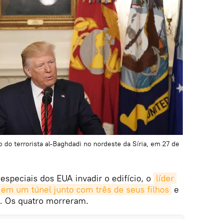
 do terrorista al-Baghdadi no nordeste da Síria, em 27 de
speciais dos EUA invadir o edifício, o
líder 
 em um túnel junto com três de seus filhos
e
a. Os quatro morreram.