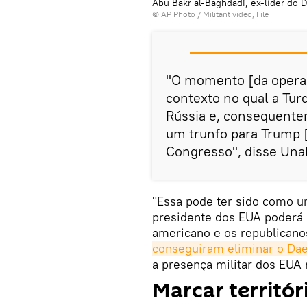
Abu Bakr al-Baghdadi, ex-líder do D
© AP Photo / Militant video, File
"O momento [da operaç
contexto no qual a Tur
Rússia e, consequentem
um trunfo para Trump [
Congresso", disse Unal
"Essa pode ter sido como u
presidente dos EUA poderá u
americano e os republicano
conseguiram eliminar o Da
a presença militar dos EUA 
Marcar territór