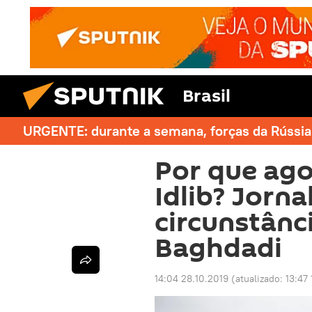
Brasil
URGENTE: durante a semana, forças da Rússia 
Por que ago
Idlib? Jorna
circunstânc
Baghdadi
14:04 28.10.2019
(atualizado:
13:47 