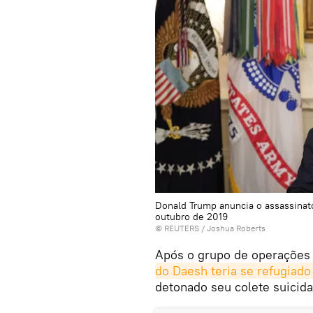
Donald Trump anuncia o assassinato
outubro de 2019
©
REUTERS
/ Joshua Roberts
Após o grupo de operações e
do Daesh teria se refugiado
detonado seu colete suicid