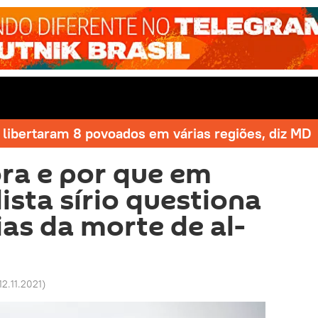
libertaram 8 povoados em várias regiões, diz MD
ra e por que em
lista sírio questiona
ias da morte de al-
12.11.2021
)