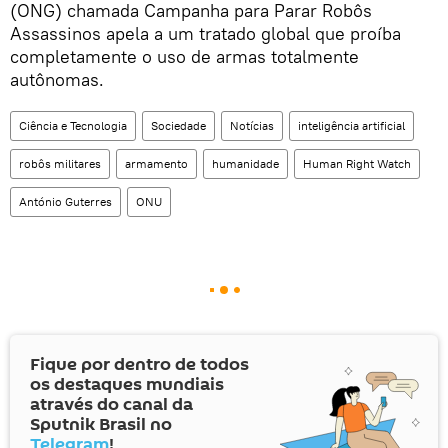
(ONG) chamada Campanha para Parar Robôs
Assassinos apela a um tratado global que proíba
completamente o uso de armas totalmente
autônomas.
Ciência e Tecnologia
Sociedade
Notícias
inteligência artificial
robôs militares
armamento
humanidade
Human Right Watch
António Guterres
ONU
Fique por dentro de todos
os destaques mundiais
através do canal da
Sputnik Brasil no
Telegram
!