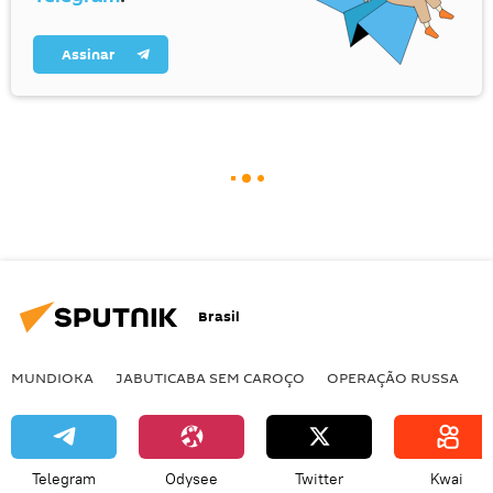
Assinar
Brasil
MUNDIOKA
JABUTICABA SEM CAROÇO
OPERAÇÃO RUSSA
I
Telegram
Odysee
Twitter
Kwai