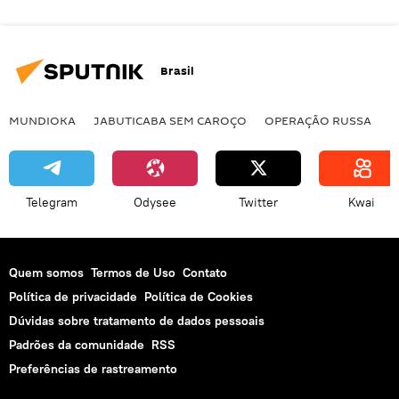
Brasil
MUNDIOKA
JABUTICABA SEM CAROÇO
OPERAÇÃO RUSSA
I
Telegram
Odysee
Twitter
Kwai
Quem somos
Termos de Uso
Contato
Política de privacidade
Política de Cookies
Dúvidas sobre tratamento de dados pessoais
Padrões da comunidade
RSS
Preferências de rastreamento