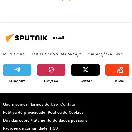
Brasil
MUNDIOKA
JABUTICABA SEM CAROÇO
OPERAÇÃO RUSSA
I
Telegram
Odysee
Twitter
Kwai
Quem somos
Termos de Uso
Contato
Política de privacidade
Política de Cookies
Dúvidas sobre tratamento de dados pessoais
Padrões da comunidade
RSS