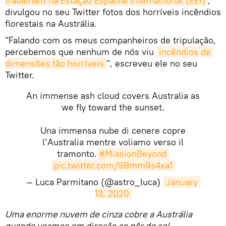
trabalham na Estação Espacial Internacional (EEI)
,
divulgou no seu Twitter fotos dos horríveis incêndios
florestais na Austrália.
"Falando com os meus companheiros de tripulação,
percebemos que nenhum de nós viu
incêndios de 
dimensões tão horríveis
", escreveu ele no seu
Twitter.
An immense ash cloud covers Australia as
we fly toward the sunset.
Una immensa nube di cenere copre
l’Australia mentre voliamo verso il
tramonto.
#MissionBeyond
pic.twitter.com/9Bmm9s4xa1
— Luca Parmitano (@astro_luca)
January 
13, 2020
Uma enorme nuvem de cinza cobre a Austrália
quando voamos em direção ao pôr do sol.