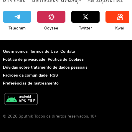
MUNDIOKA
JABUTICABA SEM CAROÇO
OPERAÇÃO RUSSA
I
Telegram
Odysee
Twitter
Kwai
Quem somos
Termos de Uso
Contato
Política de privacidade
Política de Cookies
Dúvidas sobre tratamento de dados pessoais
Padrões da comunidade
RSS
Preferências de rastreamento
© 2026 Sputnik Todos os direitos reservados. 18+