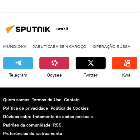
Brasil
MUNDIOKA
JABUTICABA SEM CAROÇO
OPERAÇÃO RUSSA
I
Telegram
Odysee
Twitter
Kwai
Quem somos
Termos de Uso
Contato
Política de privacidade
Política de Cookies
Dúvidas sobre tratamento de dados pessoais
Padrões da comunidade
RSS
Preferências de rastreamento