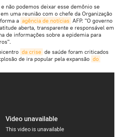
 e não podemos deixar esse demônio se
g em uma reunião com o chefe da Organização
nforma a
agência de notícias
AFP. "O governo
titude aberta, transparente e responsável em
una de informações sobre a epidemia para
ros".
picentro
da crise
de saúde foram criticados
plosão de ira popular pela expansão
do 