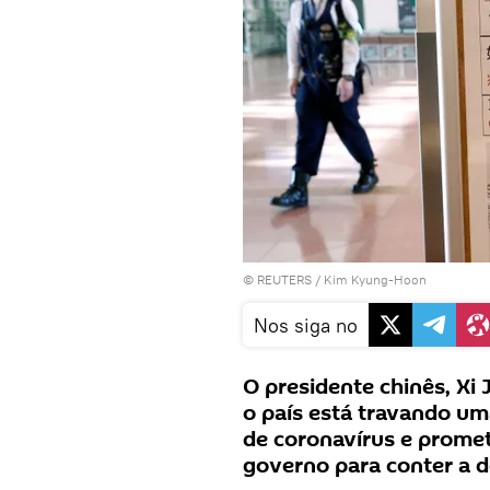
©
REUTERS
/ Kim Kyung-Hoon
Nos siga no
O presidente chinês, Xi J
o país está travando um
de coronavírus e promet
governo para conter a 