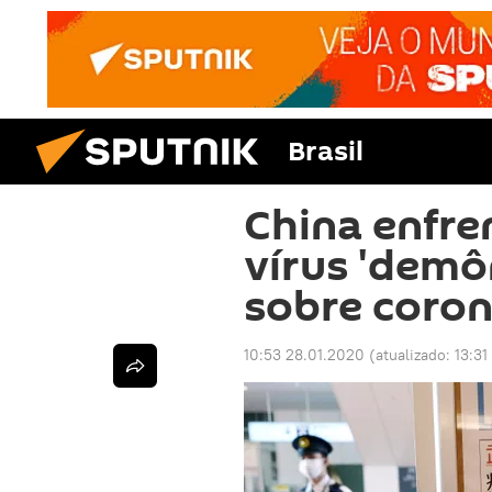
Brasil
China enfre
vírus 'demôn
sobre coron
10:53 28.01.2020
(atualizado:
13:31