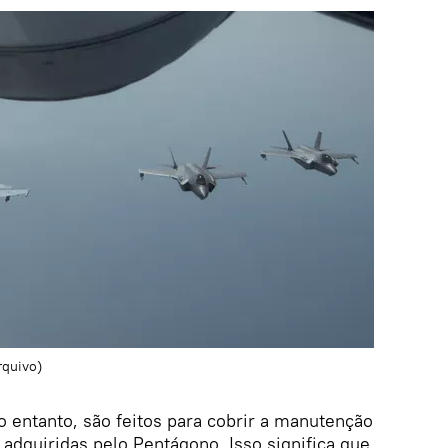
rquivo)
o entanto, são feitos para cobrir a manutenção
adquiridas pelo Pentágono. Isso significa que