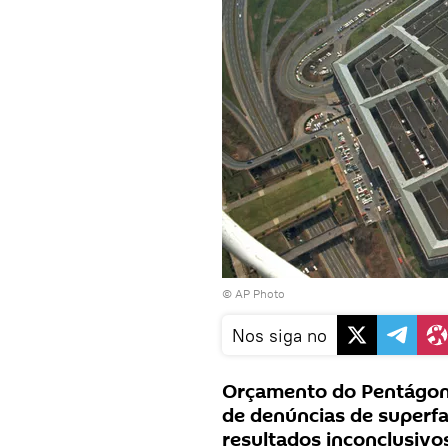
© AP Photo
Nos siga no
Orçamento do Pentágono
de denúncias de super
resultados inconclusivo