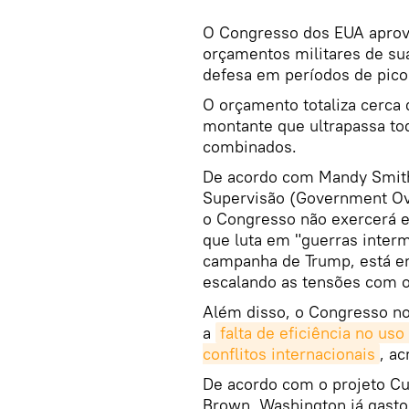
O Congresso dos EUA apro
orçamentos militares de sua
defesa em períodos de pico 
O orçamento totaliza cerca 
montante que ultrapassa to
combinados.
De acordo com Mandy Smithb
Supervisão (Government Ove
o Congresso não exercerá e
que luta em "guerras inter
campanha de Trump, está en
escalando as tensões com o 
Além disso, o Congresso no
a
falta de eficiência no u
conflitos internacionais
, a
De acordo com o projeto Cu
Brown, Washington já gasto