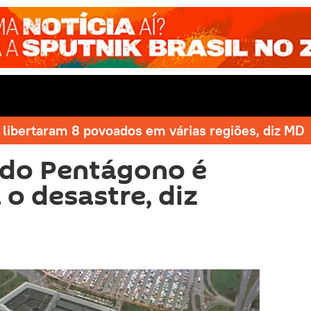
libertaram 8 povoados em várias regiões, diz MD
do Pentágono é
 o desastre, diz