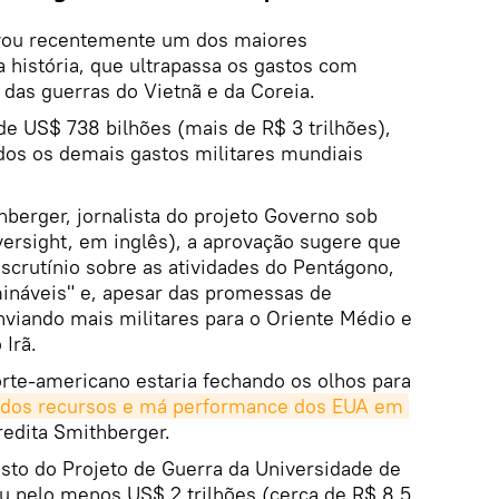
vou recentemente um dos maiores
 história, que ultrapassa os gastos com
das guerras do Vietnã e da Coreia.
de US$ 738 bilhões (mais de R$ 3 trilhões),
dos os demais gastos militares mundiais
erger, jornalista do projeto Governo sob
rsight, em inglês), a aprovação sugere que
scrutínio sobre as atividades do Pentágono,
mináveis" e, apesar das promessas de
viando mais militares para o Oriente Médio e
Irã.
rte-americano estaria fechando os olhos para
so dos recursos e má performance dos EUA em 
credita Smithberger.
sto do Projeto de Guerra da Universidade de
u pelo menos US$ 2 trilhões (cerca de R$ 8,5