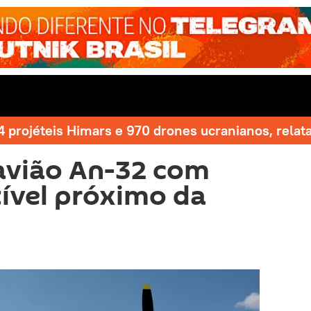
 projéteis Himars e 970 drones ucranianos, relat
 avião An-32 com
ível próximo da