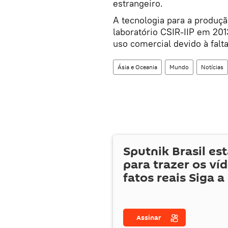
estrangeiro.
A tecnologia para a produçã
laboratório CSIR-IIP em 201
uso comercial devido à falta
Ásia e Oceania
Mundo
Notícias
Sputnik Brasil es
para trazer os ví
fatos reais Siga a
Assinar