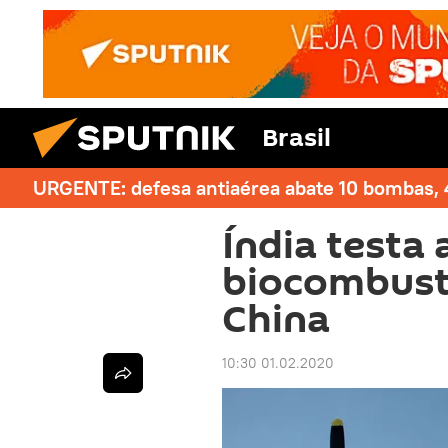
Brasil
URGENTE: defesa antiaérea abate 10 bombas, 4
Índia testa
biocombust
China
10:30 01.02.2020