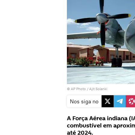
© AP Photo / Ajit Solanki
Nos siga no
A Força Aérea indiana (I
combustível em aproxim
até 2024.