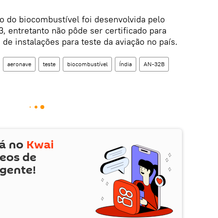
o do biocombustível foi desenvolvida pelo
3, entretanto não pôde ser certificado para
 de instalações para teste da aviação no país.
aeronave
teste
biocombustível
Índia
AN-32B
tá no
Kwai
deos de
 gente!