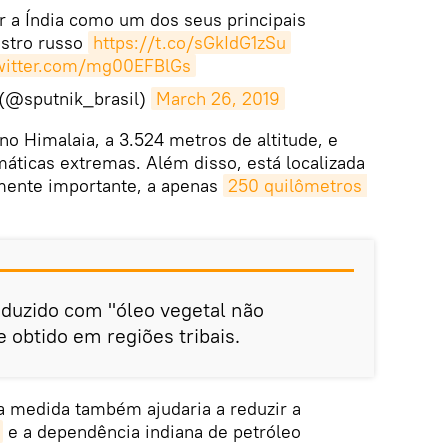
r a Índia como um dos seus principais
istro russo
https://t.co/sGkIdG1zSu
twitter.com/mg00EFBlGs
 (@sputnik_brasil)
March 26, 2019
no Himalaia, a 3.524 metros de altitude, e
imáticas extremas. Além disso, está localizada
mente importante, a apenas
250 quilômetros 
oduzido com "óleo vegetal não
e obtido em regiões tribais.
a medida também ajudaria a reduzir a
e a dependência indiana de petróleo