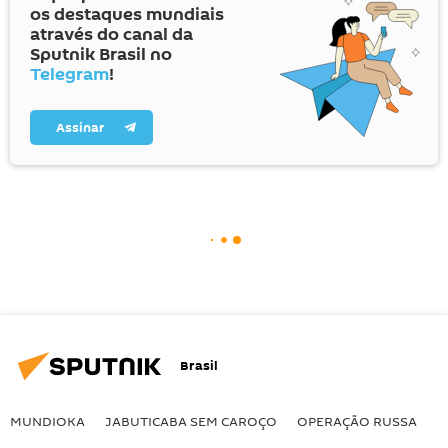
os destaques mundiais
através do canal da
Sputnik Brasil no
Telegram
!
Assinar
Brasil
MUNDIOKA
JABUTICABA SEM CAROÇO
OPERAÇÃO RUSSA
I