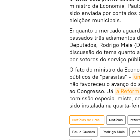
ministro da Economia, Paul
sido enviada por conta dos
eleições municipais.
Enquanto o mercado aguar
passados três adiamentos d
Deputados, Rodrigo Maia (DE
discussão do tema quanto a 
por setores do serviço públ
O fato do ministro da Econ
públicos de "parasitas" -
um
não favoreceu o avanço do 
ao Congresso. Já
a Reforma
comissão especial mista, c
sido instalada na quarta-feir
Notícias do Brasil
Notícias
refor
Paulo Guedes
Rodrigo Maia
polít