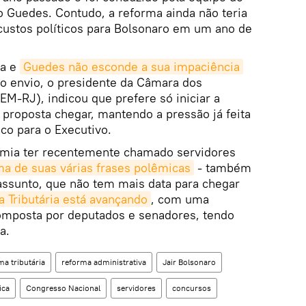
o Guedes. Contudo, a reforma ainda não teria
 custos políticos para Bolsonaro em um ano de
da e
Guedes não esconde a sua impaciência
o envio, o presidente da Câmara dos
M-RJ), indicou que prefere só iniciar a
proposta chegar, mantendo a pressão já feita
ico para o Executivo.
omia ter recentemente chamado servidores
a de suas várias frases polêmicas
- também
assunto, que não tem mais data para chegar
 Tributária está avançando
, com uma
omposta por deputados e senadores, tendo
a.
ma tributária
reforma administrativa
Jair Bolsonaro
ica
Congresso Nacional
servidores
concursos