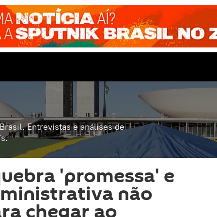
rasil. Entrevistas e análises de
s.
uebra 'promessa' e
ministrativa não
ra chegar ao