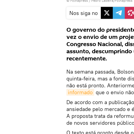
©
Folhapress
/ Pedro Ladeira/Folhapress
Nos siga no
O governo do presidente
vez o envio de um proje
Congresso Nacional, di
assunto, descumprindo 
recentemente.
Na semana passada, Bolsona
quinta-feira, mas a fonte d
não está pronto. Anteriormen
informado
que o envio não
De acordo com a publicação
ansiedade pelo mercado e 
A proposta trata da reformu
de novos servidores público
O texto está pronto desde o