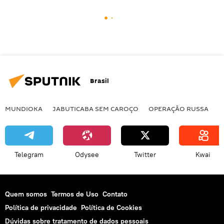
Brasil
MUNDIOKA
JABUTICABA SEM CAROÇO
OPERAÇÃO RUSSA
I
Telegram
Odysee
Twitter
Kwai
Quem somos
Termos de Uso
Contato
Política de privacidade
Política de Cookies
Dúvidas sobre tratamento de dados pessoais