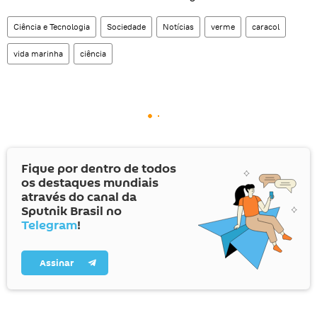
Ciência e Tecnologia
Sociedade
Notícias
verme
caracol
vida marinha
ciência
Fique por dentro de todos
os destaques mundiais
através do canal da
Sputnik Brasil no
Telegram
!
Assinar