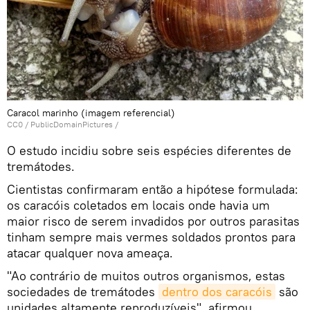
Caracol marinho (imagem referencial)
CC0
/
PublicDomainPictures
/
O estudo incidiu sobre seis espécies diferentes de
tremátodes.
Cientistas confirmaram então a hipótese formulada:
os caracóis coletados em locais onde havia um
maior risco de serem invadidos por outros parasitas
tinham sempre mais vermes soldados prontos para
atacar qualquer nova ameaça.
"Ao contrário de muitos outros organismos, estas
sociedades de tremátodes
dentro dos caracóis
são
unidades altamente reproduzíveis", afirmou