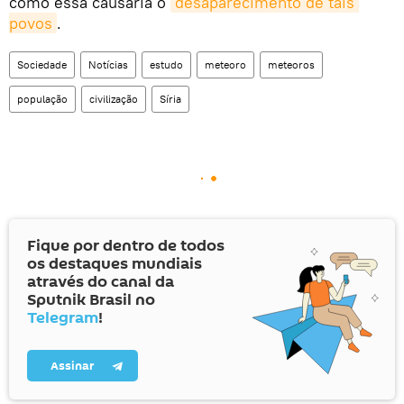
como essa causaria o
desaparecimento de tais 
povos
.
Sociedade
Notícias
estudo
meteoro
meteoros
população
civilização
Síria
Fique por dentro de todos
os destaques mundiais
através do canal da
Sputnik Brasil no
Telegram
!
Assinar