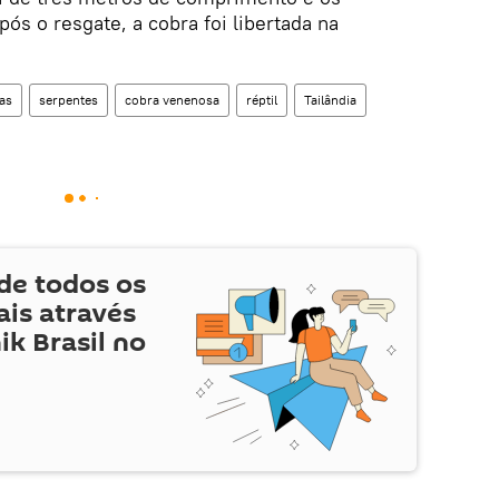
s o resgate, a cobra foi libertada na
as
serpentes
cobra venenosa
réptil
Tailândia
de todos os
is através
ik Brasil no