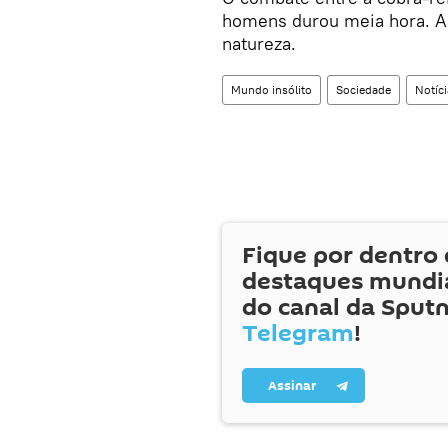
homens durou meia hora. Apó
natureza.
Mundo insólito
Sociedade
Notíci
Fique por dentro 
destaques mundia
do canal da Sputn
Telegram
!
Assinar