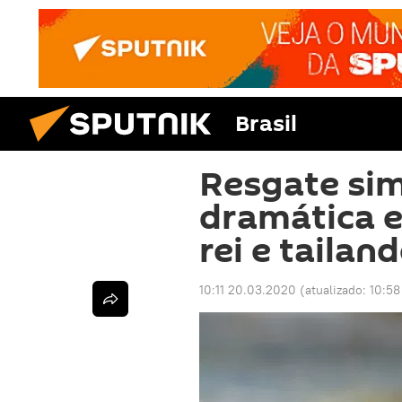
Brasil
Resgate sim
dramática 
rei e tailan
10:11 20.03.2020
(atualizado:
10:58