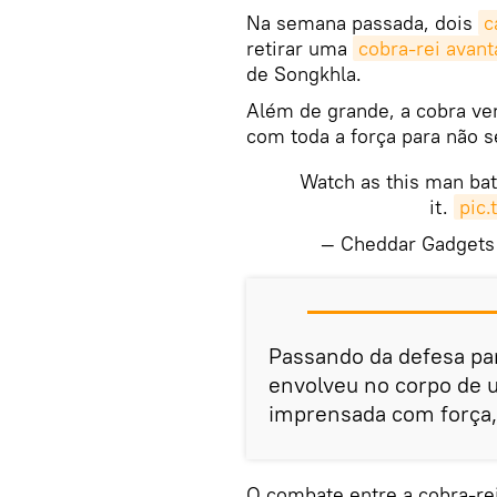
Na semana passada, dois
c
retirar uma
cobra-rei avant
de Songkhla.
Além de grande, a cobra ven
com toda a força para não s
Watch as this man bat
it.
pic
— Cheddar Gadget
Passando da defesa par
envolveu no corpo de
imprensada com força
O combate entre a cobra-re