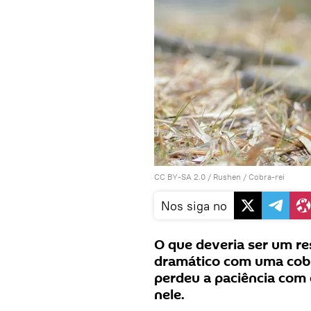
CC BY-SA 2.0
/
Rushen
/
Cobra-rei
Nos siga no
O que deveria ser um re
dramático com uma cobra
perdeu a paciência com
nele.