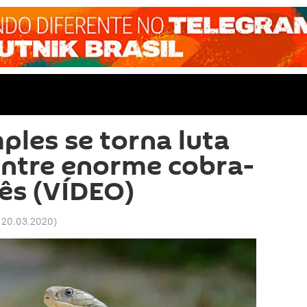
ples se torna luta
entre enorme cobra-
dês (VÍDEO)
 20.03.2020
)