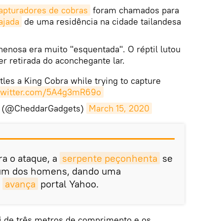
apturadores de cobras
foram chamados para
ajada
de uma residência na cidade tailandesa
enosa era muito "esquentada". O réptil lutou
er retirada do aconchegante lar.
tles a King Cobra while trying to capture
.twitter.com/5A4g3mR69o
s (@CheddarGadgets)
March 15, 2020
a o ataque, a
serpente peçonhenta
se
 um dos homens, dando uma
,
avança
portal Yahoo.
i de três metros de comprimento e os