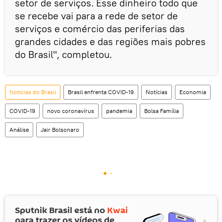
setor de serviços. Esse dinheiro todo que
se recebe vai para a rede de setor de
serviços e comércio das periferias das
grandes cidades e das regiões mais pobres
do Brasil", completou.
Notícias do Brasil
Brasil enfrenta COVID-19
Notícias
Economia
COVID-19
novo coronavírus
pandemia
Bolsa Família
Análise
Jair Bolsonaro
Sputnik Brasil está no
Kwai
para trazer os vídeos de