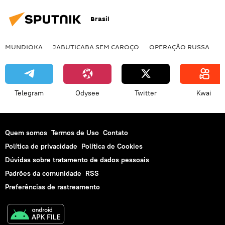
Brasil
MUNDIOKA
JABUTICABA SEM CAROÇO
OPERAÇÃO RUSSA
I
Telegram
Odysee
Twitter
Kwai
Quem somos
Termos de Uso
Contato
Política de privacidade
Política de Cookies
Dúvidas sobre tratamento de dados pessoais
Padrões da comunidade
RSS
Preferências de rastreamento