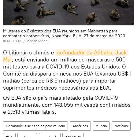
Militares do Exército dos EUA reunidos em Manhattan para
combater o coronavírus, Nova York, EUA, 27 de março de 2020
©
REUTERS
/ Jeenah Moon
O bilionário chinês e
cofundador da Alibaba, Jack 
Ma
, está enviando um milhão de máscaras e 500
mil testes para a COVID-19 aos Estados Unidos. O
Comitê da diáspora chinesa nos EUA levantou US$ 1
milhão (cerca de R$ 5 milhões) para importar
suprimentos médicos necessários aos EUA.
Os EUA são o país mais afetado pela COVID-19
mundialmente, com 143.055 mil casos confirmados
e 2.513 vítimas fatais.
Coronavírus se espalha pelo mundo
Américas
Mundo
Notícias