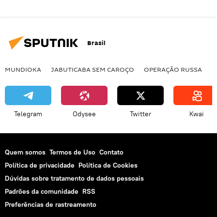
Brasil
MUNDIOKA
JABUTICABA SEM CAROÇO
OPERAÇÃO RUSSA
I
Telegram
Odysee
Twitter
Kwai
Quem somos
Termos de Uso
Contato
Política de privacidade
Política de Cookies
Dúvidas sobre tratamento de dados pessoais
Padrões da comunidade
RSS
Preferências de rastreamento