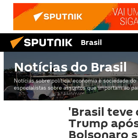
Brasil
Notícias do Brasil
Notícias sobre política, economia e sociedade do B
especialistas sobre assuntos que importam ao paí
'Brasil teve
Trump após
Bolsonaro s