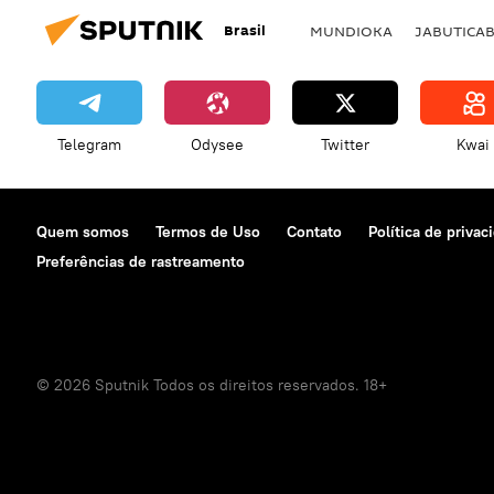
Brasil
MUNDIOKA
JABUTICA
Telegram
Odysee
Twitter
Kwai
Quem somos
Termos de Uso
Contato
Política de privac
Preferências de rastreamento
© 2026 Sputnik Todos os direitos reservados. 18+