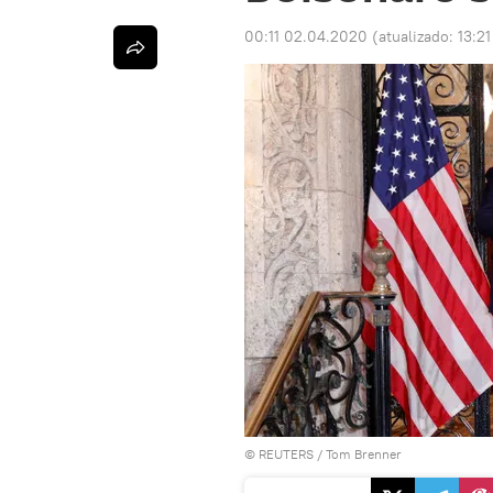
00:11 02.04.2020
(atualizado:
13:21
©
REUTERS
/ Tom Brenner