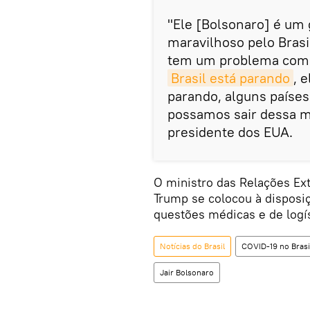
"Ele [Bolsonaro] é um 
maravilhoso pelo Brasi
tem um problema com o
Brasil está parando
, 
parando, alguns países
possamos sair dessa ma
presidente dos EUA.
O ministro das Relações Ex
Trump se colocou à disposi
questões médicas e de logís
Notícias do Brasil
COVID-19 no Brasil
Jair Bolsonaro