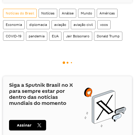
Notícias do Brasil
Notícias
Análise
Mundo
Américas
Economia
diplomacia
aviação
aviação civil
voos
COVID-19
pandemia
EUA
Jair Bolsonaro
Donald Trump
Siga a Sputnik Brasil no
X
para sempre estar por
dentro das notícias
mundiais do momento
Assinar