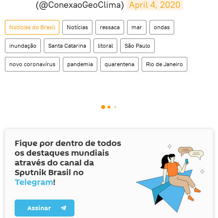
(@ConexaoGeoClima)
April 4, 2020
Notícias do Brasil
Notícias
ressaca
mar
ondas
inundação
Santa Catarina
litoral
São Paulo
novo coronavírus
pandemia
quarentena
Rio de Janeiro
Fique por dentro de todos
os destaques mundiais
através do canal da
Sputnik Brasil no
Telegram
!
Assinar