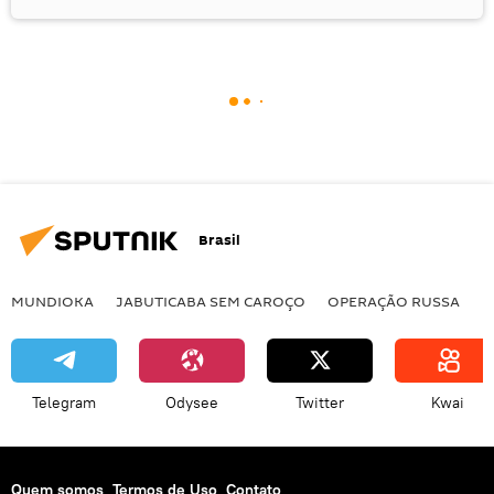
Brasil
MUNDIOKA
JABUTICABA SEM CAROÇO
OPERAÇÃO RUSSA
I
Telegram
Odysee
Twitter
Kwai
Quem somos
Termos de Uso
Contato