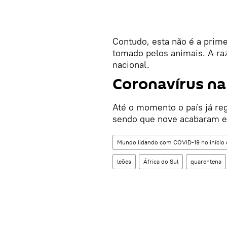
Contudo, esta não é a prime
tomado pelos animais. A raz
nacional.
Coronavírus na 
Até o momento o país já re
sendo que nove acabaram e
Mundo lidando com COVID-19 no início d
leões
África do Sul
quarentena