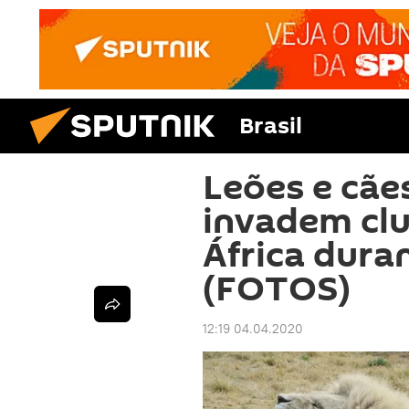
Brasil
Leões e cãe
invadem clu
África dura
(FOTOS)
12:19 04.04.2020