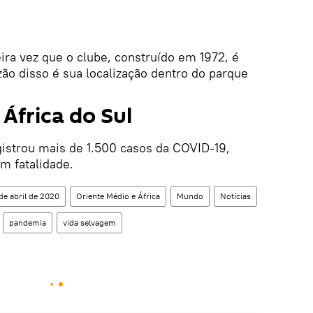
ira vez que o clube, construído em 1972, é
ão disso é sua localização dentro do parque
África do Sul
gistrou mais de 1.500 casos da COVID-19,
m fatalidade.
e abril de 2020
Oriente Médio e África
Mundo
Notícias
pandemia
vida selvagem