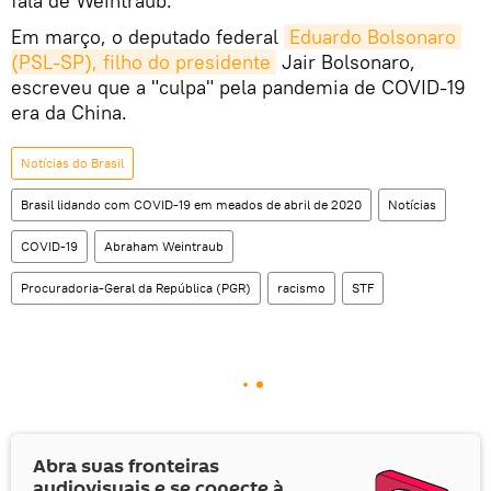
fala de Weintraub.
Em março, o deputado federal
Eduardo Bolsonaro 
(PSL-SP), filho do presidente
Jair Bolsonaro,
escreveu que a "culpa" pela pandemia de COVID-19
era da China.
Notícias do Brasil
Brasil lidando com COVID-19 em meados de abril de 2020
Notícias
COVID-19
Abraham Weintraub
Procuradoria-Geral da República (PGR)
racismo
STF
Abra suas fronteiras
audiovisuais e se conecte à