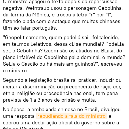
O ministro apagou o texto depois da repercussão
negativa. Weintraub usou o personagem Cebolinha,
da Turma da Mônica, e trocou a letra "r" por "l",
fazendo piada com o sotaque que muitos chineses
têm ao falar português.
"Geopoliticamente, quem podeLá saiL foLtalecido,
em teLmos Lelativos, dessa cLise mundial? PodeLia
seL o Cebolinha? Quem são os aliados no BLasil do
plano infalível do Cebolinha paLa dominaL o mundo?
SeLia o Cascão ou há mais amiguinhos?", escreveu
o ministro.
Segundo a legislação brasileira, praticar, induzir ou
incitar a discriminação ou preconceito de raça, cor,
etnia, religião ou procedência nacional, tem pena
prevista de 1 a 3 anos de prisão e multa.
Na época, a embaixada chinesa no Brasil, divulgou
uma resposta
repudiando a fala do ministro
e
cobrou uma declaração oficial do governo sobre a