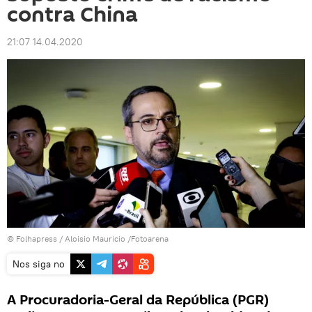
contra China
21:07 14.04.2020
©
Folhapress
/ Aloisio Mauricio /Fotoarena
Nos siga no
A Procuradoria-Geral da República (PGR)