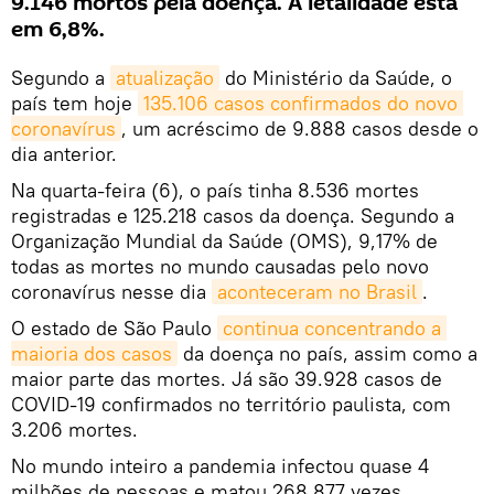
9.146 mortos pela doença. A letalidade está
em 6,8%.
Segundo a
atualização
do Ministério da Saúde, o
país tem hoje
135.106 casos confirmados do novo 
coronavírus
, um acréscimo de 9.888 casos desde o
dia anterior.
Na quarta-feira (6), o país tinha 8.536 mortes
registradas e 125.218 casos da doença. Segundo a
Organização Mundial da Saúde (OMS), 9,17% de
todas as mortes no mundo causadas pelo novo
coronavírus nesse dia
aconteceram no Brasil
.
O estado de São Paulo
continua concentrando a 
maioria dos casos
da doença no país, assim como a
maior parte das mortes. Já são 39.928 casos de
COVID-19 confirmados no território paulista, com
3.206 mortes.
No mundo inteiro a pandemia infectou quase 4
milhões de pessoas e matou 268.877 vezes,