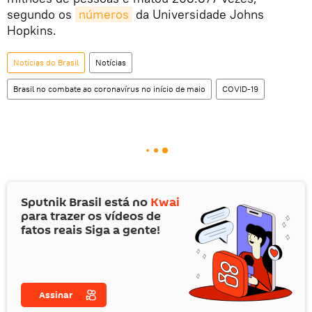
segundo os
números
da Universidade Johns
Hopkins.
Notícias do Brasil
Notícias
Brasil no combate ao coronavírus no início de maio
COVID-19
Sputnik Brasil está no
Kwai
para trazer os vídeos de
fatos reais Siga a gente!
Assinar