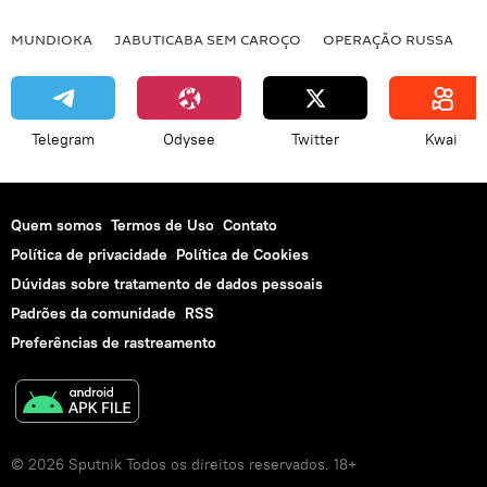
MUNDIOKA
JABUTICABA SEM CAROÇO
OPERAÇÃO RUSSA
I
Telegram
Odysee
Twitter
Kwai
Quem somos
Termos de Uso
Contato
Política de privacidade
Política de Cookies
Dúvidas sobre tratamento de dados pessoais
Padrões da comunidade
RSS
Preferências de rastreamento
© 2026 Sputnik Todos os direitos reservados. 18+