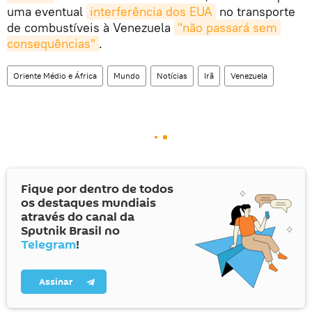
uma eventual
interferência dos EUA
no transporte
de combustíveis à Venezuela
"não passará sem 
consequências"
.
Oriente Médio e África
Mundo
Notícias
Irã
Venezuela
Fique por dentro de todos
os destaques mundiais
através do canal da
Sputnik Brasil no
Telegram
!
Assinar