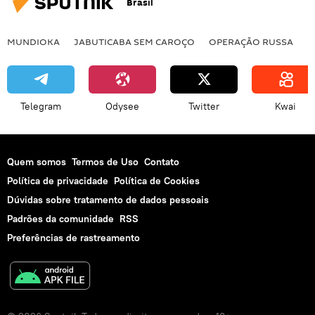
Brasil
MUNDIOKA
JABUTICABA SEM CAROÇO
OPERAÇÃO RUSSA
I
Telegram
Odysee
Twitter
Kwai
Quem somos
Termos de Uso
Contato
Política de privacidade
Política de Cookies
Dúvidas sobre tratamento de dados pessoais
Padrões da comunidade
RSS
Preferências de rastreamento