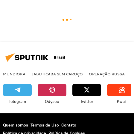
Brasil
MUNDIOKA
JABUTICABA SEM CAROÇO
OPERAÇÃO RUSSA
I
Telegram
Odysee
Twitter
Kwai
Quem somos
Termos de Uso
Contato
Política de privacidade
Política de Cookies