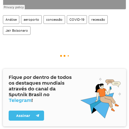
Análise
aeroporto
concessão
COVID-19
recessão
Jair Bolsonaro
Fique por dentro de todos
os destaques mundiais
através do canal da
Sputnik Brasil no
Telegram
!
Assinar