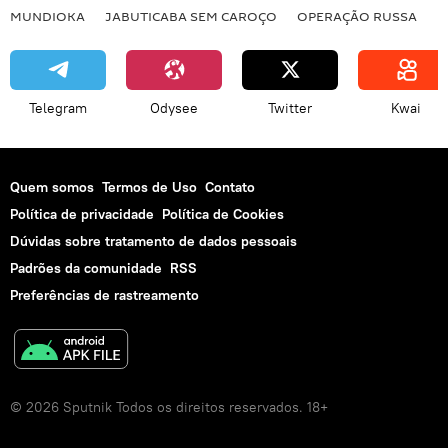
MUNDIOKA
JABUTICABA SEM CAROÇO
OPERAÇÃO RUSSA
I
Telegram
Odysee
Twitter
Kwai
Quem somos
Termos de Uso
Contato
Política de privacidade
Política de Cookies
Dúvidas sobre tratamento de dados pessoais
Padrões da comunidade
RSS
Preferências de rastreamento
© 2026 Sputnik Todos os direitos reservados. 18+