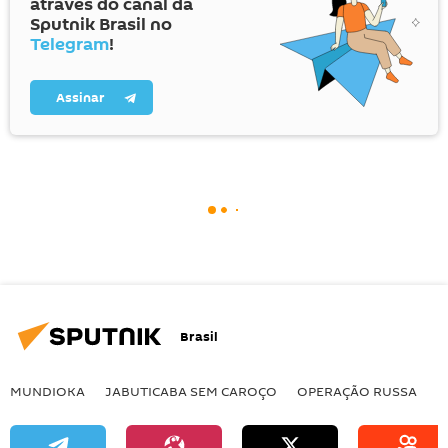
através do canal da
Sputnik Brasil no
Telegram
!
Assinar
Brasil
MUNDIOKA
JABUTICABA SEM CAROÇO
OPERAÇÃO RUSSA
I