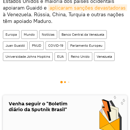
Estados Unidos e maioria dos países ocidentais
apoiaram Guaidó e
aplicaram sanções devastadoras
à Venezuela. Rússia, China, Turquia e outras nações
têm apoiado Maduro.
Europa
Mundo
Notícias
Banco Central da Venezuela
Juan Guaidó
PNUD
COVID-19
Parlamento Europeu
Universidade Johns Hopkins
EUA
Reino Unido
Venezuela
Venha seguir o "Boletim
diário da Sputnik Brasil"