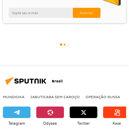
Brasil
MUNDIOKA
JABUTICABA SEM CAROÇO
OPERAÇÃO RUSSA
I
Telegram
Odysee
Twitter
Kwai