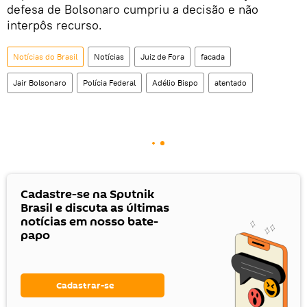
defesa de Bolsonaro cumpriu a decisão e não
interpôs recurso.
Notícias do Brasil
Notícias
Juiz de Fora
facada
Jair Bolsonaro
Polícia Federal
Adélio Bispo
atentado
Cadastre-se na Sputnik
Brasil e discuta as últimas
notícias em nosso bate-
papo
Cadastrar-se