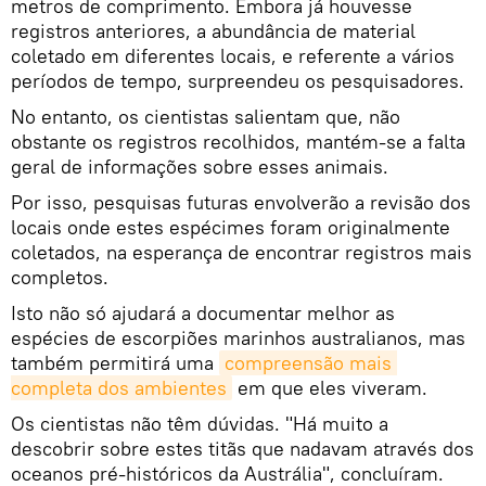
metros de comprimento. Embora já houvesse
registros anteriores, a abundância de material
coletado em diferentes locais, e referente a vários
períodos de tempo, surpreendeu os pesquisadores.
No entanto, os cientistas salientam que, não
obstante os registros recolhidos, mantém-se a falta
geral de informações sobre esses animais.
Por isso, pesquisas futuras envolverão a revisão dos
locais onde estes espécimes foram originalmente
coletados, na esperança de encontrar registros mais
completos.
Isto não só ajudará a documentar melhor as
espécies de escorpiões marinhos australianos, mas
também permitirá uma
compreensão mais 
completa dos ambientes
em que eles viveram.
Os cientistas não têm dúvidas. "Há muito a
descobrir sobre estes titãs que nadavam através dos
oceanos pré-históricos da Austrália", concluíram.