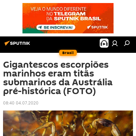
Brasil
Gigantescos escorpiões
marinhos eram titãs
submarinos da Austrália
pré-histórica (FOTO)
08:40 04.07.2020