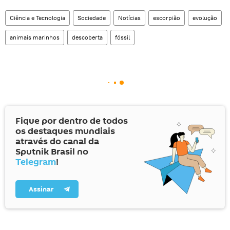
Ciência e Tecnologia
Sociedade
Notícias
escorpião
evolução
animais marinhos
descoberta
fóssil
Fique por dentro de todos
os destaques mundiais
através do canal da
Sputnik Brasil no
Telegram
!
Assinar