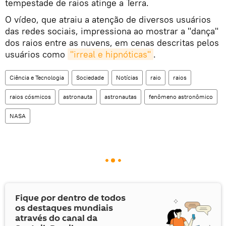
tempestade de raios atinge a Terra.
O vídeo, que atraiu a atenção de diversos usuários
das redes sociais, impressiona ao mostrar a "dança"
dos raios entre as nuvens, em cenas descritas pelos
usuários como
"irreal e hipnóticas"
.
Ciência e Tecnologia
Sociedade
Notícias
raio
raios
raios cósmicos
astronauta
astronautas
fenômeno astronômico
NASA
Fique por dentro de todos
os destaques mundiais
através do canal da