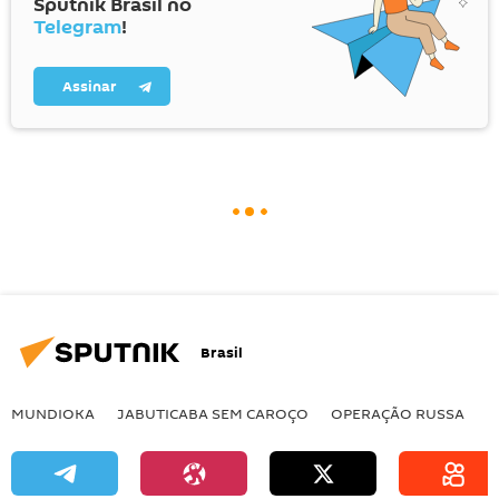
Sputnik Brasil no
Telegram
!
Assinar
Brasil
MUNDIOKA
JABUTICABA SEM CAROÇO
OPERAÇÃO RUSSA
I